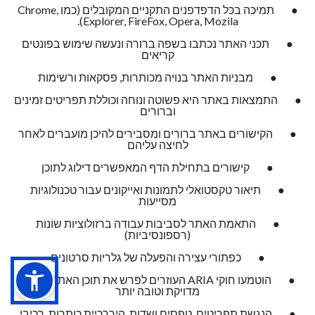
● תמיכה בכל הדפדפנים התקניים המקובלים (כמו Chrome,
Explorer, FireFox, Opera, Mozila).
● תכני האתר נכתבו בשפה ברורה ונעשה שימוש בפונטים
קריאים
● מבניות האתר בנויה מכותרות, פסקאות ורשימות
● התמצאות באתר היא פשוטה ונוחה וכוללת תפריטים זמינים
וברורים
● הקישורים באתר ברורים ומסבירים להיכן מועברים לאחר
לחיצה עליהם
● קישורים בתחילת הדף המאפשרים דילוג לתוכן
● תיאור טקסטואלי לתמונות ואייקונים עבור טכנולוגיות
מסייעות
● התאמת האתר לסביבות עבודה ברזולוציות שונות
(רספונסיביות)
● כפתורי עצירה והפעלה של גלריות סרטונים
● הוטמעו חוקי ARIA העוזרים לפרש את תוכן האתר בצורה
מדויקת וטובה יותר
● הנגשת תפריטים, טפסים ושדות, היררכיית כותרות, רכיבי