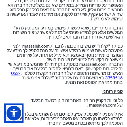
החברה נוקטת באמצעי זהירות מקובלים על מנת לשמור, ככל
האפשר, על סודיות המידע. במקרים שאינם בשליטת החברה ו/או
הנובעים מכוח עליון, לא תהא החברה אחראית לכל נזק מכל סוג
שהוא, ישר או עקיף, שייגרם ללקוח, אם מידע זה יאבד ו/או יעשה בו
שימוש לא מורשה.
החברה מתחייבת שלא לעשות שימוש במידע המסופק לה ע"י
הגולשים אלא רק למידע פנימי על מנת לאפשר שיפור השירות
והגולשים לאתר החברה ובהתאם לכל דין .
כפתור "שלח" יש משום הסכמה לחברת massaleh.com
ו למי
מטעמה לעשות שימוש במידע אישי זה על מנת לספק לך מידע על
המוצרים ומידע נוסף באמצעות אימייל או אחר, על שירותים
ומשאבים הקשורים למוצרים ושירותים של
החברה: massaleh.com בנוסף, ניתן יהיה להשתמש במידע אישי
זה למטרות סקר שוק. באם תחפצו להסיר בכל עת את פרטייך
האישיים מרשימת התפוצה של החברה התקשרו לטלפון:
052-
3358516
באמצעות לחיצה על כפתור "שלח" אני מאשר
בחתימתי את הטופס ואת תנאיו.
קניין רוחני
כל זכויות הקניין הרוחני באתר זה הינן רכושה הבלעדי
של massaleh.com .
אין להעתיק, לשכפל, להפיץ, לפרסם או להשתמש בכל דרך אחרת
במידע כלשהו מן האתר ו/או מאתר מכירות זה, אלא אם ניתנה
הסכמה לכך מראש ובכתב מטעם החברה.